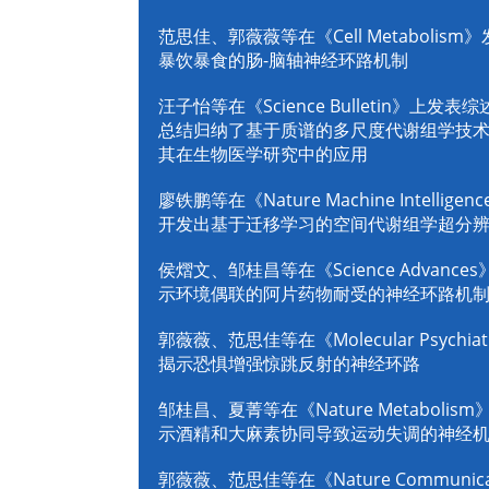
范思佳、郭薇薇等在《Cell Metabolism
暴饮暴食的肠-脑轴神经环路机制
汪子怡等在《Science Bulletin》上发表
总结归纳了基于质谱的多尺度代谢组学技
其在生物医学研究中的应用
廖铁鹏等在《Nature Machine Intellige
开发出基于迁移学习的空间代谢组学超分
侯熠文、邹桂昌等在《Science Advance
示环境偶联的阿片药物耐受的神经环路机
郭薇薇、范思佳等在《Molecular Psychia
揭示恐惧增强惊跳反射的神经环路
邹桂昌、夏菁等在《Nature Metabolis
示酒精和大麻素协同导致运动失调的神经
郭薇薇、范思佳等在《Nature Communica