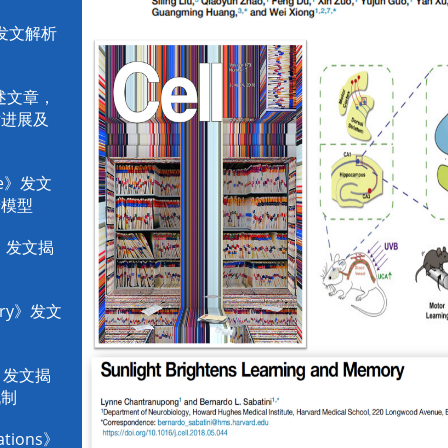
》发文解析
综述文章，
术进展及
nce》发文
辨模型
s》发文揭
制
try》发文
m》发文揭
机制
tions》